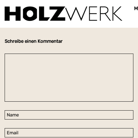
Logo_Holzwerk_Minza 60 hoch
M
Schreibe einen Kommentar