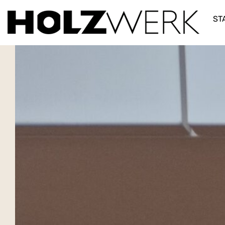
Eichentür2
ST