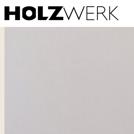
Bad_eiche_3